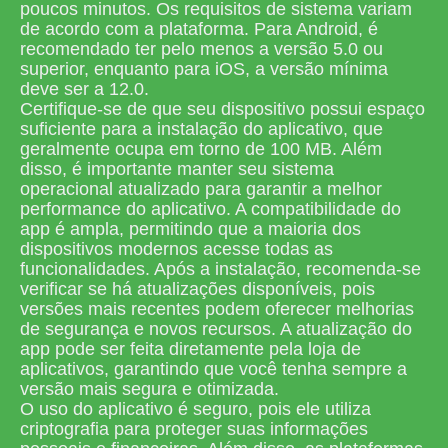
poucos minutos. Os requisitos de sistema variam
de acordo com a plataforma. Para Android, é
recomendado ter pelo menos a versão 5.0 ou
superior, enquanto para iOS, a versão mínima
deve ser a 12.0.
Certifique-se de que seu dispositivo possui espaço
suficiente para a instalação do aplicativo, que
geralmente ocupa em torno de 100 MB. Além
disso, é importante manter seu sistema
operacional atualizado para garantir a melhor
performance do aplicativo. A compatibilidade do
app é ampla, permitindo que a maioria dos
dispositivos modernos acesse todas as
funcionalidades. Após a instalação, recomenda-se
verificar se há atualizações disponíveis, pois
versões mais recentes podem oferecer melhorias
de segurança e novos recursos. A atualização do
app pode ser feita diretamente pela loja de
aplicativos, garantindo que você tenha sempre a
versão mais segura e otimizada.
O uso do aplicativo é seguro, pois ele utiliza
criptografia para proteger suas informações