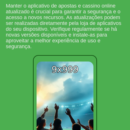
Manter o aplicativo de apostas e cassino online
atualizado é crucial para garantir a segurança e o
acesso a novos recursos. As atualizações podem
ser realizadas diretamente pela loja de aplicativos
do seu dispositivo. Verifique regularmente se há
novas versões disponíveis e instale-as para
aproveitar a melhor experiência de uso e
segurança.