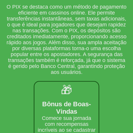
O PIX se destaca como um método de pagamento
eficiente em cassinos online. Ele permite
transferências instantâneas, sem taxas adicionais,
o que é ideal para jogadores que desejam rapidez
nas transações. Com o PIX, os depósitos são
creditados imediatamente, proporcionando acesso
rápido aos jogos. Além disso, sua ampla aceitação
por diversas plataformas torna-o uma escolha
popular entre os apostadores. A segurança das
transações também é reforçada, já que o sistema
é gerido pelo Banco Central, garantindo proteção
aos usuários.
🎁
Bônus de Boas-
Vindas
Comece sua jornada
com recompensas
incríveis ao se cadastrar