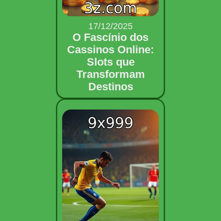
17/12/2025
O Fascínio dos
Cassinos Online:
Slots que
Transformam
Destinos