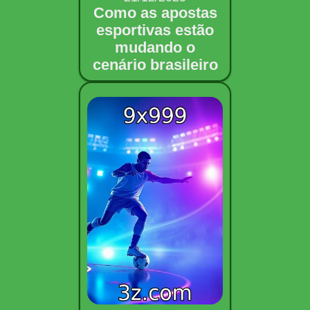
Como as apostas
esportivas estão
mudando o
cenário brasileiro