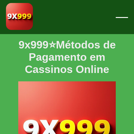
9x999⭐️Métodos de
Pagamento em
Cassinos Online